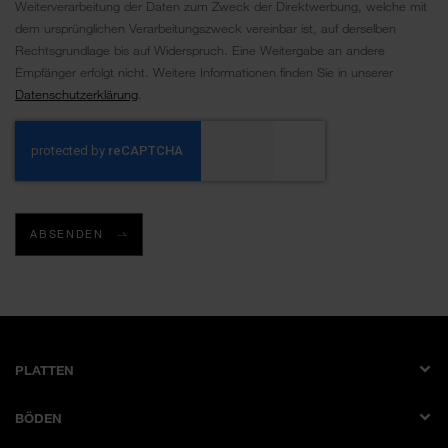
Weiterverarbeitung der Daten zum Zweck der Direktwerbung, welche mit
dem ursprünglichen Verarbeitungszweck vereinbar ist, auf derselben
Rechtsgrundlage bis auf Widerspruch. Eine Weitergabe an andere
Empfänger erfolgt nicht. Weitere Informationen finden Sie in unserer
Datenschutzerklärung
.
ABSENDEN
PLATTEN
Dekorplatte
BÖDEN
Schichtstoffplatte