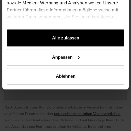
soziale Medien, Werbung und Analysen weiter. Unsere
Partner führen diese Informationen möglicherweise mit
weiteren Daten zusammen, die Sie ihnen bereitgestellt
haben oder die sie im Rahmen Ihrer Nutzung der Dienste
gesammelt haben.
Alle zulassen
Anpassen
Ablehnen
Nach Absenden des Kontaktformulars erfolgt eine Verarbeitung der oben
angeführten Daten durch den
datenschutzrechtlichen Verantwortlichen
zum Zweck der Bearbeitung Ihrer Anfrage und auf Grundlage Ihrer durch
das Absenden des Formulars erteilten Einwilligung. Es erfolgt eine