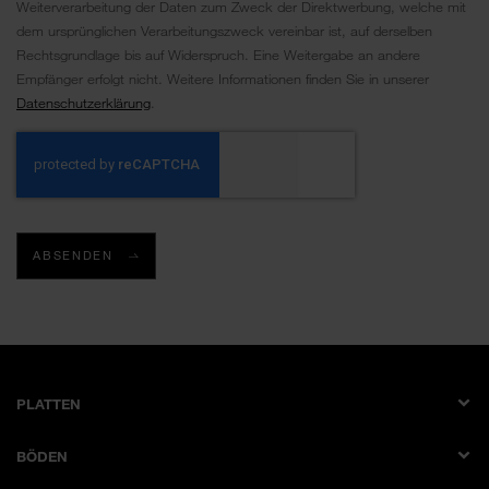
Weiterverarbeitung der Daten zum Zweck der Direktwerbung, welche mit
dem ursprünglichen Verarbeitungszweck vereinbar ist, auf derselben
Rechtsgrundlage bis auf Widerspruch. Eine Weitergabe an andere
Empfänger erfolgt nicht. Weitere Informationen finden Sie in unserer
Datenschutzerklärung
.
ABSENDEN
PLATTEN
Dekorplatte
BÖDEN
Schichtstoffplatte