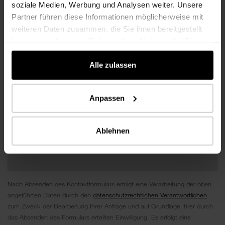
soziale Medien, Werbung und Analysen weiter. Unsere
Partner führen diese Informationen möglicherweise mit
weiteren Daten zusammen, die Sie ihnen bereitgestellt
haben oder die sie im Rahmen Ihrer Nutzung der Dienste
gesammelt haben.
Alle zulassen
Anpassen
Ablehnen
Nach Absenden des Kontaktformulars erfolgt eine Verarbeitung der oben
angeführten Daten durch den
datenschutzrechtlichen Verantwortlichen
zum Zweck der Bearbeitung Ihrer Anfrage und auf Grundlage Ihrer durch
das Absenden des Formulars erteilten Einwilligung. Es erfolgt eine