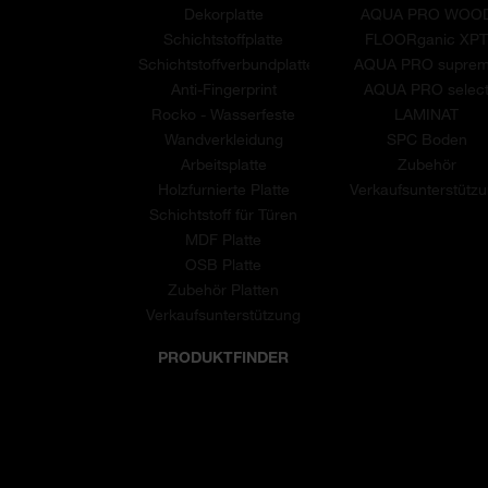
Dekorplatte
AQUA PRO WOO
Schichtstoffplatte
FLOORganic XP
Schichtstoffverbundplatte
AQUA PRO supre
Anti-Fingerprint
AQUA PRO selec
Rocko - Wasserfeste
LAMINAT
Wandverkleidung
SPC Boden
Arbeitsplatte
Zubehör
Holzfurnierte Platte
Verkaufsunterstütz
Schichtstoff für Türen
MDF Platte
OSB Platte
Zubehör Platten
Verkaufsunterstützung
PRODUKTFINDER