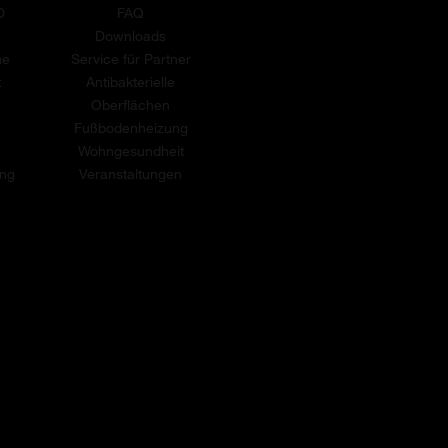
D
FAQ
T
Downloads
me
Service für Partner
t
Antibakterielle
Oberflächen
Fußbodenheizung
Wohngesundheit
ung
Veranstaltungen