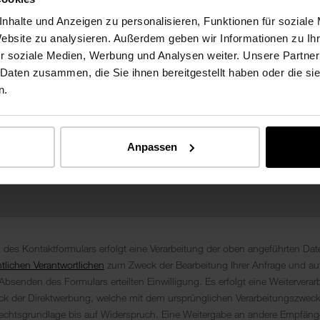
nhalte und Anzeigen zu personalisieren, Funktionen für soziale
Website zu analysieren. Außerdem geben wir Informationen zu I
r soziale Medien, Werbung und Analysen weiter. Unsere Partner
 Daten zusammen, die Sie ihnen bereitgestellt haben oder die s
n.
Anpassen
es Kontaktformulars erfolgt eine Verarbeitung der oben angeführten Da
tlichen Verantwortlichen
zum Zweck der Bearbeitung Ihrer Anfrage und au
Absenden des Formulars erteilten Einwilligung. Es erfolgt eine Weiterverar
 der Direktwerbung, welche mit dem ursprünglichen Verarbeitungszweck v
echtsgrundlage bis auf Widerspruch. Eine Weitergabe an andere Empfänger