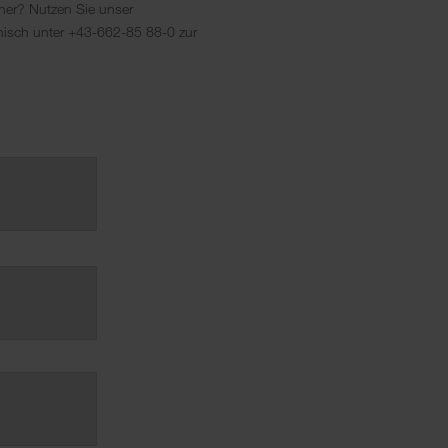
ner? Nutzen Sie unser
onisch unter +43-662-85 88-0 zur