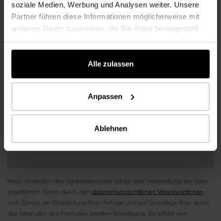
soziale Medien, Werbung und Analysen weiter. Unsere
Partner führen diese Informationen möglicherweise mit
weiteren Daten zusammen, die Sie ihnen bereitgestellt
haben oder die sie im Rahmen Ihrer Nutzung der Dienste
gesammelt haben.
Alle zulassen
Anpassen
Ablehnen
Nach Absenden des Kontaktformulars erfolgt eine Verarbeitung der oben
angeführten Daten durch den
datenschutzrechtlichen Verantwortlichen
zum Zweck der Bearbeitung Ihrer Anfrage und auf Grundlage Ihrer durch
das Absenden des Formulars erteilten Einwilligung. Es erfolgt eine