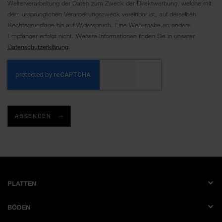
Weiterverarbeitung der Daten zum Zweck der Direktwerbung, welche mit
dem ursprünglichen Verarbeitungszweck vereinbar ist, auf derselben
Rechtsgrundlage bis auf Widerspruch. Eine Weitergabe an andere
Empfänger erfolgt nicht. Weitere Informationen finden Sie in unserer
Datenschutzerklärung
.
ABSENDEN
PLATTEN
Dekorplatte
BÖDEN
Schichtstoffplatte