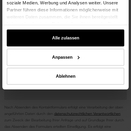
soziale Medien, Werbung und Analysen weiter. Unsere
Partner führen diese Informationen möglicherweise mit
weiteren Daten zusammen, die Sie ihnen bereitgestellt
haben oder die sie im Rahmen Ihrer Nutzung der Dienste
gesammelt haben.
Alle zulassen
Anpassen
Ablehnen
Nach Absenden des Kontaktformulars erfolgt eine Verarbeitung der oben
angeführten Daten durch den
datenschutzrechtlichen Verantwortlichen
zum Zweck der Bearbeitung Ihrer Anfrage und auf Grundlage Ihrer durch
das Absenden des Formulars erteilten Einwilligung. Es erfolgt eine