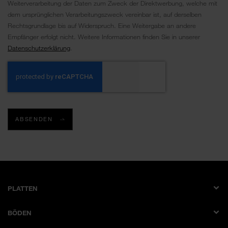
Weiterverarbeitung der Daten zum Zweck der Direktwerbung, welche mit
dem ursprünglichen Verarbeitungszweck vereinbar ist, auf derselben
Rechtsgrundlage bis auf Widerspruch. Eine Weitergabe an andere
Empfänger erfolgt nicht. Weitere Informationen finden Sie in unserer
Datenschutzerklärung
.
ABSENDEN
PLATTEN
Dekorplatte
BÖDEN
Schichtstoffplatte