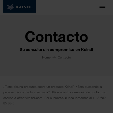
Contacto
Su consulta sin compromiso en Kaindl
Home
Contacto
¿Tiene alguna pregunta sobre un producto Kaindl? ¿Está buscando la
persona de contacto adecuada? Utilice nuestro formulario de contacto o
escriba a office@kaindl.com. Por supuesto, puede llamarnos al + 43-662-
85 88-0.