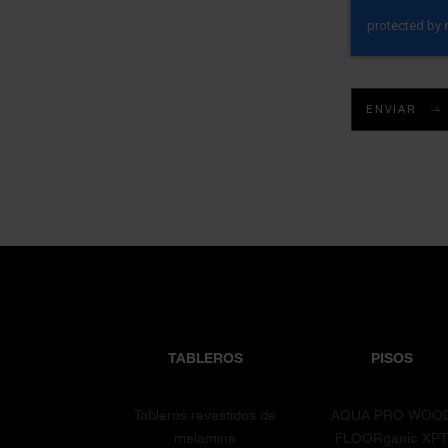
ENVIAR
TABLEROS
PISOS
Tableros revestidos de
AQUA PRO WOO
melamina
FLOORganic XP