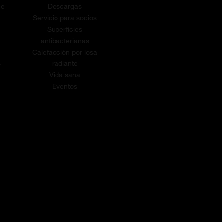
me
Descargas
t
Servicio para socios
Superficies
antibacterianas
Calefacción por losa
s
radiante
Vida sana
Eventos