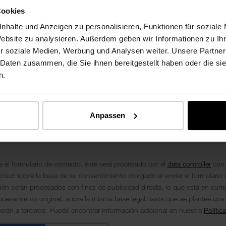
Cookies
nhalte und Anzeigen zu personalisieren, Funktionen für soziale
Website zu analysieren. Außerdem geben wir Informationen zu I
r soziale Medien, Werbung und Analysen weiter. Unsere Partner
 Daten zusammen, die Sie ihnen bereitgestellt haben oder die s
n.
Anpassen
 el formulario de contacto, éste será procesado por el
data controller
con 
citud sobre la base de su consentimiento otorgado al enviar el formulario
én serán procesados ​​con fines de publicidad directa, lo que está en cum
ocesamiento original, sobre la misma base legal hasta que se plantee una
erán a terceros. Puede encontrar información adicional en nuestra
Polític