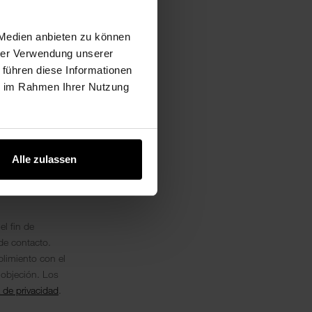
 Medien anbieten zu können
hrer Verwendung unserer
 führen diese Informationen
ie im Rahmen Ihrer Nutzung
Alle zulassen
el fin de
 de contacto.
plimiento con el
 objeción. Los
a de privacidad
.