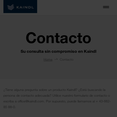
Contacto
Su consulta sin compromiso en Kaindl
Home
Contacto
¿Tiene alguna pregunta sobre un producto Kaindl? ¿Está buscando la
persona de contacto adecuada? Utilice nuestro formulario de contacto o
escriba a office@kaindl.com. Por supuesto, puede llamarnos al + 43-662-
85 88-0.