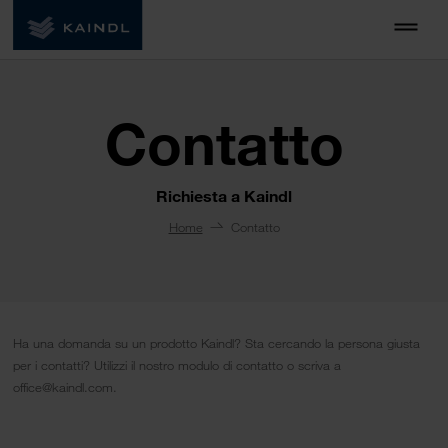
Contatto
Richiesta a Kaindl
Home
Contatto
Ha una domanda su un prodotto Kaindl? Sta cercando la persona giusta
per i contatti? Utilizzi il nostro modulo di contatto o scriva a
office@kaindl.com.