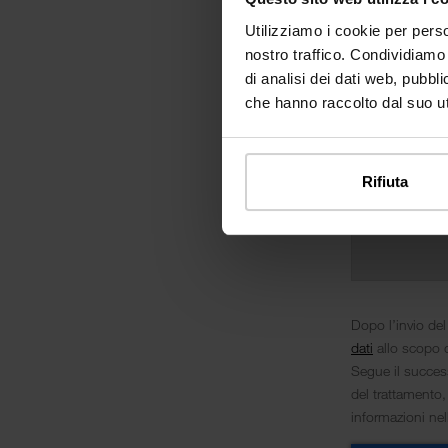
Utilizziamo i cookie per perso
nostro traffico. Condividiamo 
di analisi dei dati web, pubbl
che hanno raccolto dal suo uti
Rifiuta
Dopo l’invio del
dati
allo scopo d
Segue il success
del trattamento,
informazioni ne