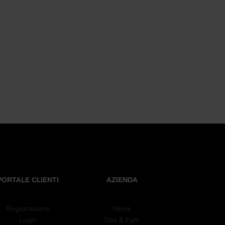
PORTALE CLIENTI
AZIENDA
Registrazione
Storia
Login
Dati & Fatti