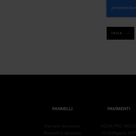
INVIA
PANNELLI
PAVIMENTI
Pannelli decorativi
AQUA PRO WOO
Pannelli in laminato
FLOORganic XP