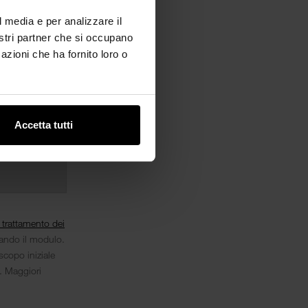
l media e per analizzare il
nostri partner che si occupano
azioni che ha fornito loro o
Accetta tutti
l trattamento dei
iando il modulo.
scopo iniziale
i. Maggiori