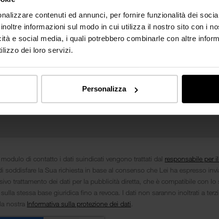
nalizzare contenuti ed annunci, per fornire funzionalità dei socia
inoltre informazioni sul modo in cui utilizza il nostro sito con i 
icità e social media, i quali potrebbero combinarle con altre inform
lizzo dei loro servizi.
Personalizza
 modulo di contatto i dati suindicati vengono trattati dal
responsabile per i
i soddisfare la Sua richiesta in base al consenso che Lei ha espresso inv
ivo trattamento dei dati per la pubblicità diretta, che è compatibile con lo 
 sulla stessa base giuridica fino a revoca. I dati non saranno inoltrati a terz
lla nostra
Informativa sulla protezione dei dati
.