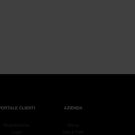
PORTALE CLIENTI
AZIENDA
Registrazione
Storia
Login
Dati & Fatti