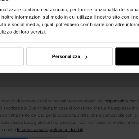
nalizzare contenuti ed annunci, per fornire funzionalità dei socia
inoltre informazioni sul modo in cui utilizza il nostro sito con i 
icità e social media, i quali potrebbero combinarle con altre inform
lizzo dei loro servizi.
Personalizza
 modulo di contatto i dati suindicati vengono trattati dal
responsabile per i
i soddisfare la Sua richiesta in base al consenso che Lei ha espresso inv
ivo trattamento dei dati per la pubblicità diretta, che è compatibile con lo 
 sulla stessa base giuridica fino a revoca. I dati non saranno inoltrati a terz
lla nostra
Informativa sulla protezione dei dati
.