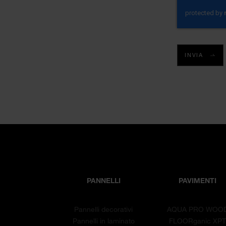
INVIA
PANNELLI
PAVIMENTI
Pannelli decorativi
AQUA PRO WOO
Pannelli in laminato
FLOORganic XP