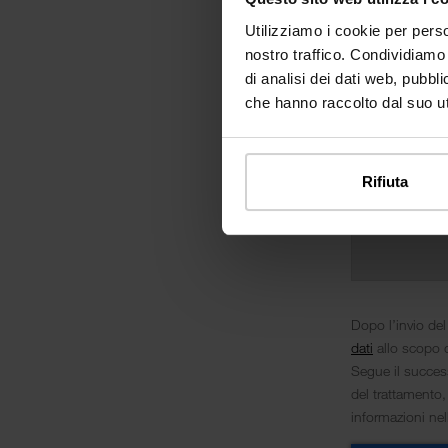
Utilizziamo i cookie per perso
nostro traffico. Condividiamo 
di analisi dei dati web, pubbl
che hanno raccolto dal suo uti
Rifiuta
Dopo l’invio del
dati
allo scopo d
Segue il success
del trattamento,
informazioni ne