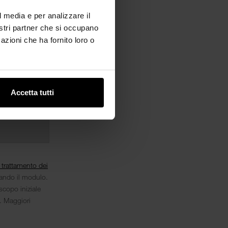
l media e per analizzare il
nostri partner che si occupano
azioni che ha fornito loro o
Accetta tutti
l trattamento dei
iando il modulo.
scopo iniziale
i. Maggiori