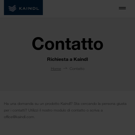
Contatto
Richiesta a Kaindl
Home
Contatto
Ha una domanda su un prodotto Kaindl? Sta cercando la persona giusta
per i contatti? Utilizzi il nostro modulo di contatto o scriva a
office@kaindl.com.