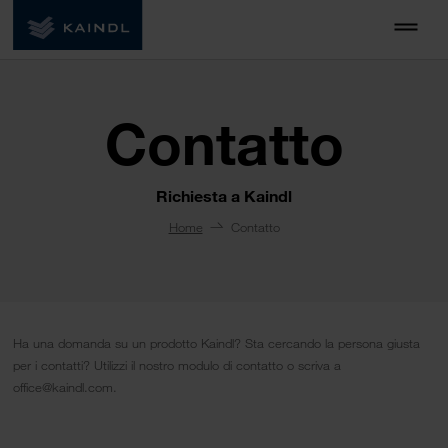
Contatto
Richiesta a Kaindl
Home
Contatto
Ha una domanda su un prodotto Kaindl? Sta cercando la persona giusta
per i contatti? Utilizzi il nostro modulo di contatto o scriva a
office@kaindl.com.