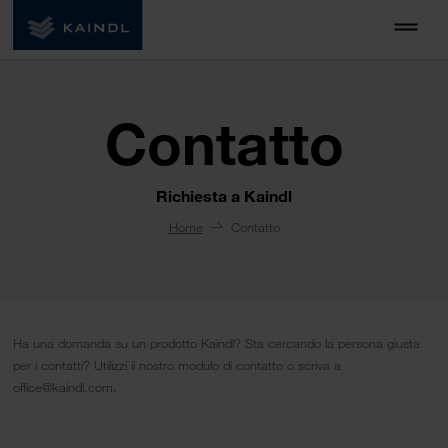
Contatto
Richiesta a Kaindl
Home
Contatto
Ha una domanda su un prodotto Kaindl? Sta cercando la persona giusta
per i contatti? Utilizzi il nostro modulo di contatto o scriva a
office@kaindl.com.