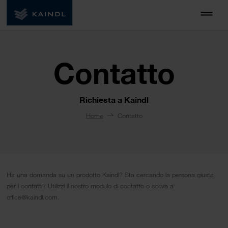
Contatto
Richiesta a Kaindl
Home
Contatto
Ha una domanda su un prodotto Kaindl? Sta cercando la persona giusta
per i contatti? Utilizzi il nostro modulo di contatto o scriva a
office@kaindl.com.