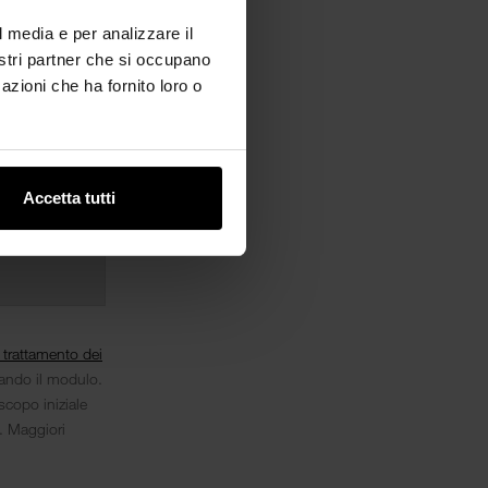
l media e per analizzare il
nostri partner che si occupano
azioni che ha fornito loro o
Accetta tutti
l trattamento dei
iando il modulo.
scopo iniziale
i. Maggiori