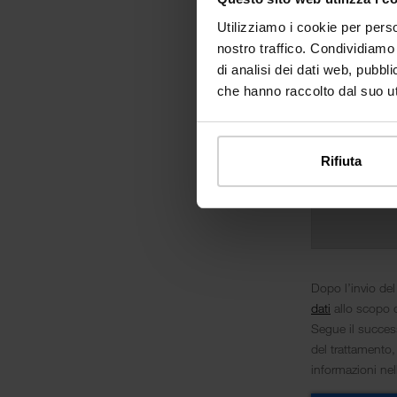
Utilizziamo i cookie per perso
nostro traffico. Condividiamo 
di analisi dei dati web, pubbl
che hanno raccolto dal suo uti
Rifiuta
Dopo l’invio del
dati
allo scopo d
Segue il success
del trattamento,
informazioni ne