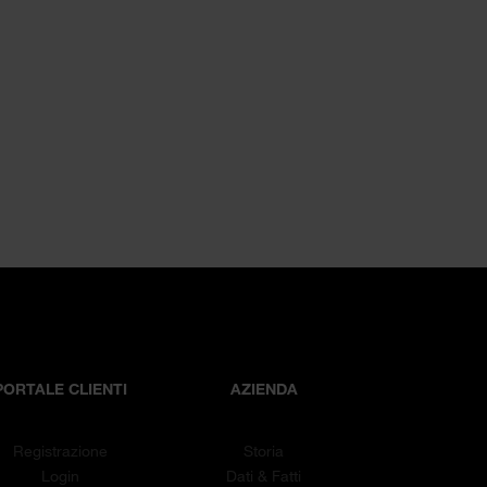
PORTALE CLIENTI
AZIENDA
Registrazione
Storia
Login
Dati & Fatti