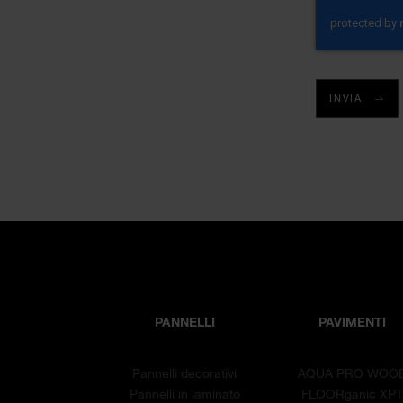
INVIA
PANNELLI
PAVIMENTI
Pannelli decorativi
AQUA PRO WOO
Pannelli in laminato
FLOORganic XP