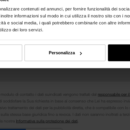
nalizzare contenuti ed annunci, per fornire funzionalità dei socia
inoltre informazioni sul modo in cui utilizza il nostro sito con i 
icità e social media, i quali potrebbero combinarle con altre inform
lizzo dei loro servizi.
Personalizza
 modulo di contatto i dati suindicati vengono trattati dal
responsabile per i
i soddisfare la Sua richiesta in base al consenso che Lei ha espresso inv
ivo trattamento dei dati per la pubblicità diretta, che è compatibile con lo 
 sulla stessa base giuridica fino a revoca. I dati non saranno inoltrati a terz
lla nostra
Informativa sulla protezione dei dati
.