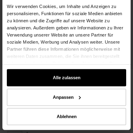
Wir verwenden Cookies, um Inhalte und Anzeigen zu
personalisieren, Funktionen für soziale Medien anbieten
Kontaktieren Sie uns!
zu können und die Zugriffe auf unsere Website zu
Sie haben Interesse an einer Zusammenarbeit oder haben noch Fragen?
analysieren. Außerdem geben wir Informationen zu Ihrer
Dann kontaktieren Sie uns!
Verwendung unserer Website an unsere Partner für
soziale Medien, Werbung und Analysen weiter. Unsere
HOLZEINKAUF@KAINDL.COM
Partner führen diese Informationen möglicherweise mit
weiteren Daten zusammen, die Sie ihnen bereitgestellt
haben oder die sie im Rahmen Ihrer Nutzung der Dienste
gesammelt haben.
Alle zulassen
Nützliche Downloads
Anpassen
Übernahmerichtlinie Hackgut in Rinde
360 KB
Ablehnen