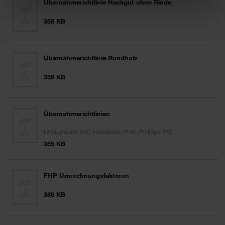
Übernahmerichtlinie Hackgut ohne Rinde
358 KB
Übernahmerichtlinie Rundholz
359 KB
Übernahmerichtlinien
für Sägespäne (SS), Hobelspäne (HoS), Rüttelgut (RG)
355 KB
FHP Umrechnungsfaktoren
380 KB