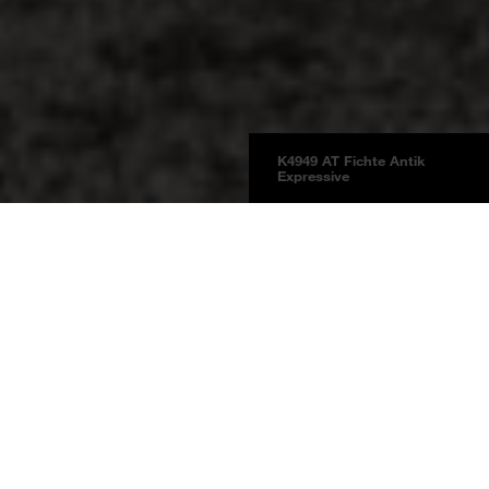
K4949 AT Fichte Antik
Expressive
Platten
Produktinformationen
BOARDS 2025
Fichte Antik Expressive
K4949 AT
Fichte Antik Expressive
Preisgruppe 7