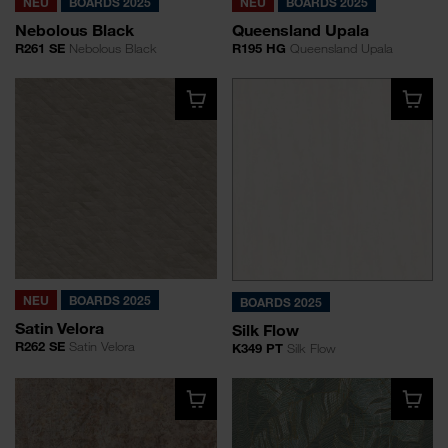
NEU
BOARDS 2025
NEU
BOARDS 2025
Nebolous Black
Queensland Upala
R261 SE
Nebolous Black
R195 HG
Queensland Upala
NEU
BOARDS 2025
BOARDS 2025
Satin Velora
Silk Flow
R262 SE
Satin Velora
K349 PT
Silk Flow