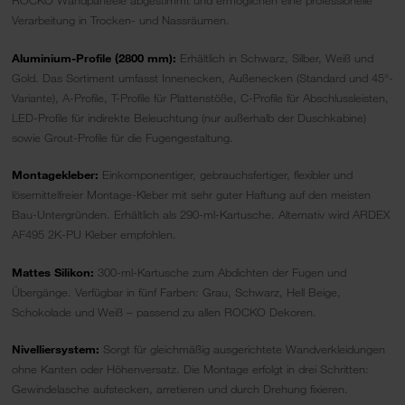
ROCKO Wandpaneele abgestimmt und ermöglichen eine professionelle
Verarbeitung in Trocken- und Nassräumen.
Aluminium-Profile (2800 mm):
Erhältlich in Schwarz, Silber, Weiß und
Gold. Das Sortiment umfasst Innenecken, Außenecken (Standard und 45°-
Variante), A-Profile, T-Profile für Plattenstöße, C-Profile für Abschlussleisten,
LED-Profile für indirekte Beleuchtung (nur außerhalb der Duschkabine)
sowie Grout-Profile für die Fugengestaltung.
Montagekleber:
Einkomponentiger, gebrauchsfertiger, flexibler und
lösemittelfreier Montage-Kleber mit sehr guter Haftung auf den meisten
Bau-Untergründen. Erhältlich als 290-ml-Kartusche. Alternativ wird ARDEX
AF495 2K-PU Kleber empfohlen.
Mattes Silikon:
300-ml-Kartusche zum Abdichten der Fugen und
Übergänge. Verfügbar in fünf Farben: Grau, Schwarz, Hell Beige,
Schokolade und Weiß – passend zu allen ROCKO Dekoren.
Nivelliersystem:
Sorgt für gleichmäßig ausgerichtete Wandverkleidungen
ohne Kanten oder Höhenversatz. Die Montage erfolgt in drei Schritten:
Gewindelasche aufstecken, arretieren und durch Drehung fixieren.