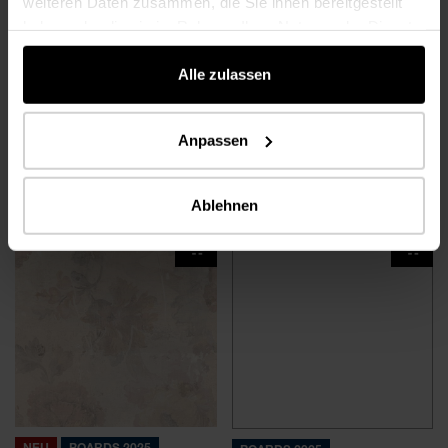
weiteren Daten zusammen, die Sie ihnen bereitgestellt
haben oder die sie im Rahmen Ihrer Nutzung der Dienste
gesammelt haben.
Alle zulassen
Anpassen
NEU
BOARDS 2025
NEU
BOARDS 2025
Urban Grid
Velvet Marble
R267 SE
Urban Grid
R193 PT
Velvet Marble
Ablehnen
NEU
BOARDS 2025