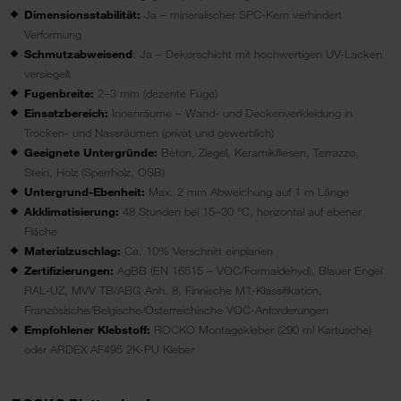
Dimensionsstabilität:
Ja – mineralischer SPC-Kern verhindert
Verformung
Schmutzabweisend
: Ja – Dekorschicht mit hochwertigen UV-Lacken
versiegelt
Fugenbreite:
2–3 mm (dezente Fuge)
Einsatzbereich:
Innenräume – Wand- und Deckenverkleidung in
Trocken- und Nassräumen (privat und gewerblich)
Geeignete Untergründe:
Beton, Ziegel, Keramikfliesen, Terrazzo,
Stein, Holz (Sperrholz, OSB)
Untergrund-Ebenheit:
Max. 2 mm Abweichung auf 1 m Länge
Akklimatisierung:
48 Stunden bei 15–30 °C, horizontal auf ebener
Fläche
Materialzuschlag:
Ca. 10% Verschnitt einplanen
Zertifizierungen:
AgBB (EN 16515 – VOC/Formaldehyd), Blauer Engel
RAL-UZ, MVV TB/ABG Anh. 8, Finnische M1-Klassifikation,
Französische/Belgische/Österreichische VOC-Anforderungen
Empfohlener Klebstoff:
ROCKO Montagekleber (290 ml Kartusche)
oder ARDEX AF495 2K-PU Kleber