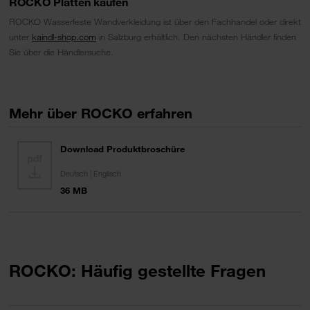
ROCKO Platten kaufen
ROCKO Wasserfeste Wandverkleidung ist über den Fachhandel oder direkt
unter
kaindl-shop.com
in Salzburg erhältlich. Den nächsten Händler finden
Sie über die Händlersuche.
Mehr über ROCKO erfahren
Download Produktbroschüre
Deutsch | Englisch
36 MB
ROCKO: Häufig gestellte Fragen