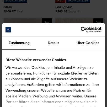
BOARDS 2025
NEU
BOARDS 2025
Skali
Soulgrain
R160 PT
Skali
R265 SE
Soulgrain
Zustimmung
Details
Über Cookies
Diese Webseite verwendet Cookies
Wir verwenden Cookies, um Inhalte und Anzeigen zu
NEU
BOARDS 2025
NEU
BOARDS 2025
personalisieren, Funktionen für soziale Medien anbieten
Terraquad
Travertine Ortigia
zu können und die Zugriffe auf unsere Website zu
R260 SE
Terraquad
R259 SE
Travertine Ortigia
analysieren. Außerdem geben wir Informationen zu Ihrer
Verwendung unserer Website an unsere Partner für
soziale Medien, Werbung und Analysen weiter. Unsere
Partner führen diese Informationen möglicherweise mit