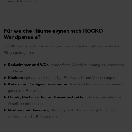
und Holzdekoren.
Für welche Räume eignen sich ROCKO
Wandpaneele?
ROCKO eignet sich überall dort, wo Feuchtigkeitsschutz und einfache
Pflege gefragt sind:
Badezimmer und WCs:
wasserfeste Wandverkleidung als Alternative
zu Fliesen.
Küchen:
spritzwasserbeständige Rückwände und Verkleidungen.
Keller- und Dachgeschossräume:
Wandverkleidung auch in wenig
genutzten Bereichen.
Hotels, Restaurants und Gewerbeobjekte:
robuste, pflegeleichte
Oberflächenlösungen.
Neubau und Sanierung:
Montage auf Altfliesen möglich, geringer
Aufwand bei der Renovierung.