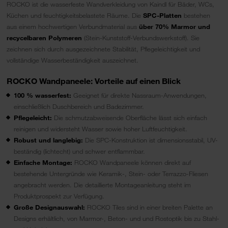
ROCKO ist die wasserfeste Wandverkleidung von Kaindl für Bäder, WCs,
Küchen und feuchtigkeitsbelastete Räume. Die
SPC-Platten
bestehen
aus einem hochwertigen Verbundmaterial aus
über 70% Marmor und
recycelbaren Polymeren
(Stein-Kunststoff-Verbundswerkstoff). Sie
zeichnen sich durch ausgezeichnete Stabilität, Pflegeleichtigkeit und
vollständige Wasserbeständigkeit auszeichnet.
ROCKO Wandpaneele: Vorteile auf einen Blick
100 % wasserfest:
Geeignet für direkte Nassraum-Anwendungen,
einschließlich Duschbereich und Badezimmer.
Pflegeleicht:
Die schmutzabweisende Oberfläche lässt sich einfach
reinigen und widersteht Wasser sowie hoher Luftfeuchtigkeit.
Robust und langlebig:
Die SPC-Konstruktion ist dimensionsstabil, UV-
beständig (lichtecht) und schwer entflammbar.
Einfache Montage:
ROCKO Wandpaneele können direkt auf
bestehende Untergründe wie Keramik-, Stein- oder Terrazzo-Fliesen
angebracht werden. Die detaillierte Montageanleitung steht im
Produktprospekt zur Verfügung.
Große Designauswahl:
ROCKO Tiles sind in einer breiten Palette an
Designs erhältlich, von Marmor-, Beton- und und Rostoptik bis zu Stahl-