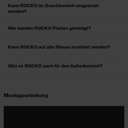
Kann ROCKO im Duschbereich eingesetzt
werden?
Ja. ROCKO Wandpaneele sind vollständig wasserfest und können
Wie werden ROCKO Platten gereinigt?
auch im direkten Nassbereich, also in der Dusche, verwendet
werden.
Die schmutzabweisende Oberfläche lässt sich mit handelsüblichem
Kann ROCKO auf alte Fliesen montiert werden?
Reinigungsmittel pflegeleicht abwischen.
Ja, ROCKO lässt sich direkt auf bestehende Keramik-, Stein- oder
Gibt es ROCKO auch für den Außenbereich?
Terrazzo-Fliesen aufbringen. Eine detaillierte Schritt-für-Schritt-
Anleitung finden Sie in der Produkt Broschüre.
ROCKO ist als Innenraumprodukt konzipiert.
Montageanleitung