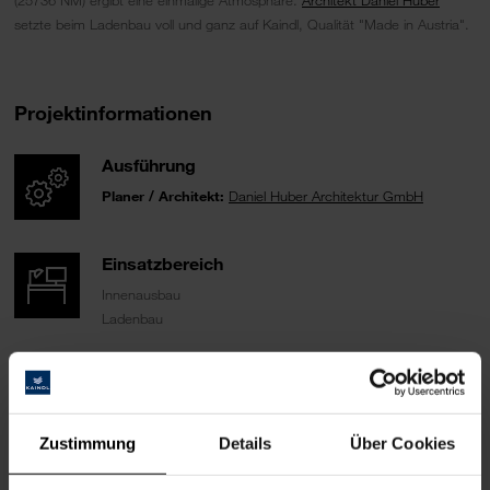
setzte beim Ladenbau voll und ganz auf Kaindl, Qualität "Made in Austria".
Projektinformationen
Ausführung
Planer / Architekt:
Daniel Huber Architektur GmbH
Einsatzbereich
Innenausbau
Ladenbau
Umsetzung
2019
Zustimmung
Details
Über Cookies
Ort