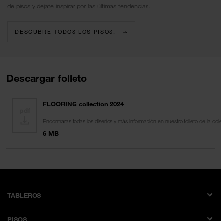
de pisos y dejate inspirar por las últimas tendencias.
DESCUBRE TODOS LOS PISOS.
Descargar folleto
FLOORING collection 2024
Encontraras todas los diseños y más información en nuestro folleto de la col
6 MB
TABLEROS
Tableros revestidos de melamina
PISOS