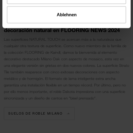
Ablehnen
NATURAL TOUCH - lo más destacado de la
decoración natural en FLOORING NEWS 2024
Las superficies NATURAL TOUCH se acercan más a la naturaleza que
cualquier otra textura de superficie. Como nuevo miembro de la familia de
la colección FLOORING de Kaindl, damos la bienvenida al elemento
decorativo destacado Milano Oak con aspecto de mosaico, esta vez en
una elegante versión sin grietas en dos nuevos colores. La superficie Strato
Tile también reaparece con cinco exitosas decoraciones con aspecto
metálico y de hormigón. El formato de lama inteligente extra ancha
garantiza una instalación flexible en un tiempo récord. Por último, pero no
por ello menos importante, el roble Dakota impresiona con una superficie
sincronizada y un diseño de cantos en "bisel prensado".
SUELOS DE ROBLE MILANO