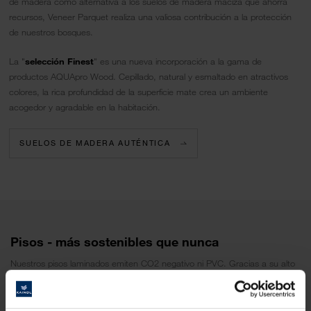
de madera como alternativa a los suelos de madera maciza que ahorra
recursos, Veneer Parquet realiza una valiosa contribución a la protección
de nuestros bosques.
La "
selección Finest
" es una nueva incorporación a la gama de
productos AQUApro Wood. Cepillado, natural y esmaltado en atractivos
colores, la rica profundidad de la superficie mate crea un ambiente
acogedor y agradable en la habitación.
SUELOS DE MADERA AUTÉNTICA
Pisos - más sostenibles que nunca
Nuestros pisos laminados emiten CO2 negativo ni PVC. Gracias a su alto
contenido de madera, tienen un equilibrio ecológico inmejorable y
contribuyen activamente a la protección del clima. Más información sobre
la protección del clima y la sostenibilidad en Kaindl.