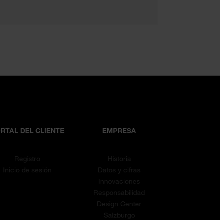
RTAL DEL CLIENTE
EMPRESA
Registro
Historia
Inicio de sesión
Datos y cifras
Innovaciones
Responsabilidad
Design Center
Salzburgo