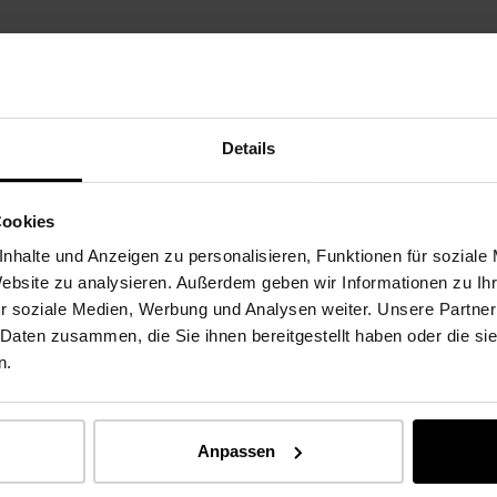
as de calidad y
más estrictas
Details
CERT o RAL gGmbH (Ángel Azul): Los productos
COMPROMET
eriódicas por institutos independientes. Infórmese
RESPONSAB
Cookies
inspecciones.
nhalte und Anzeigen zu personalisieren, Funktionen für soziale
Website zu analysieren. Außerdem geben wir Informationen zu I
r soziale Medien, Werbung und Analysen weiter. Unsere Partner
 Daten zusammen, die Sie ihnen bereitgestellt haben oder die s
n.
Anpassen