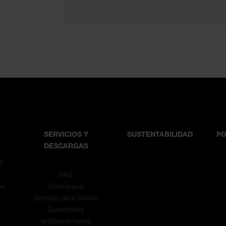
SERVICIOS Y
SUSTENTABILIDAD
PO
DESCARGAS
D
T
FAQ
me
Descargas
t
Servicio para socios
Superficies
antibacterianas