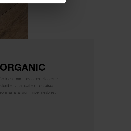
OORGANIC
n ideal para todos aquellos que
tenible y saludable. Los pisos
o más allá: son impermeables,