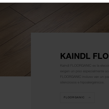
KAINDL FL
Kaindl FLOORGANIC es la elecció
exigen un piso especialmente sos
FLOORGANIC incluso van un pas
silenciosos e hipoalergénicos.
FLOORGANIC