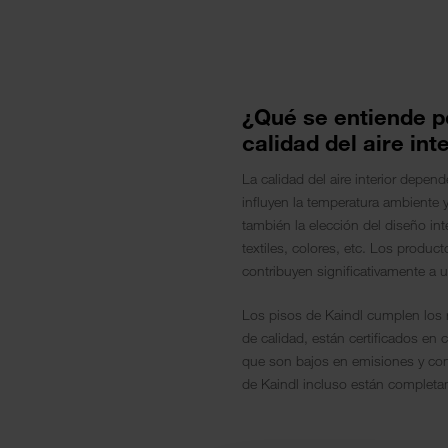
¿Qué se entiende p
calidad del aire int
La calidad del aire interior depe
influyen la temperatura ambiente y
también la elección del diseño int
textiles, colores, etc. Los produ
contribuyen significativamente a un
Los pisos de Kaindl cumplen los 
de calidad, están certificados e
que son bajos en emisiones y co
de Kaindl incluso están completa