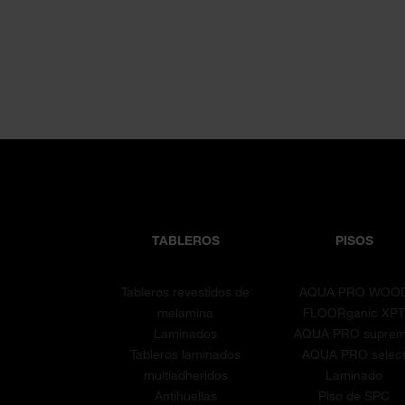
TABLEROS
PISOS
Tableros revestidos de
AQUA PRO WOO
melamina
FLOORganic XP
Laminados
AQUA PRO supre
Tableros laminados
AQUA PRO selec
multiadheridos
Laminado
Antihuellas
Piso de SPC