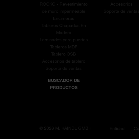
ROCKO - Revestimiento
Accesorios
de muro impermeable
Soporte de venta
MADE IN SALZBURG.
Encimeras
Tableros Chapados En
Madera
Laminados para puertas
Tableros MDF
Tablero OSB
Accesorios de tablero
Soporte de ventas
QUALITY PRODUCTS.
BUSCADOR DE
PRODUCTOS
© 2026 M. KAINDL GMBH
Entidad
Co