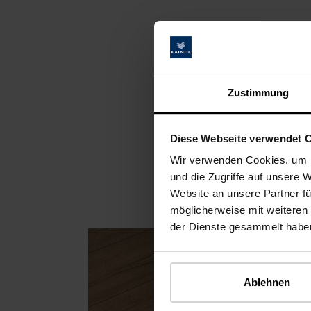
Cumplimos las norm
medioambientales 
Zustimmung
Ya sea eco-INSTITUT, TÜV PROFI
Kaindl son sometidos a pruebas p
Diese Webseite verwendet 
sobre nuestras certificaciones e 
Wir verwenden Cookies, um I
und die Zugriffe auf unsere 
Website an unsere Partner fü
möglicherweise mit weiteren
der Dienste gesammelt habe
Ablehnen