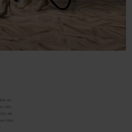
able es
en ello
ción de
e trata
.