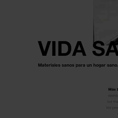
VIDA S
Materiales sanos para un hogar sano
Más b
esenci
los ma
los pr