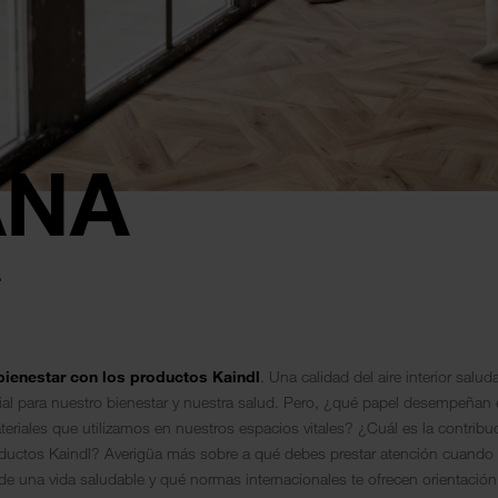
ANA
.
ienestar con los productos Kaindl
. Una calidad del aire interior salud
al para nuestro bienestar y nuestra salud. Pero, ¿qué papel desempeñan 
teriales que utilizamos en nuestros espacios vitales? ¿Cuál es la contribu
oductos Kaindl? Averigüa más sobre a qué debes prestar atención cuando s
de una vida saludable y qué normas internacionales te ofrecen orientación