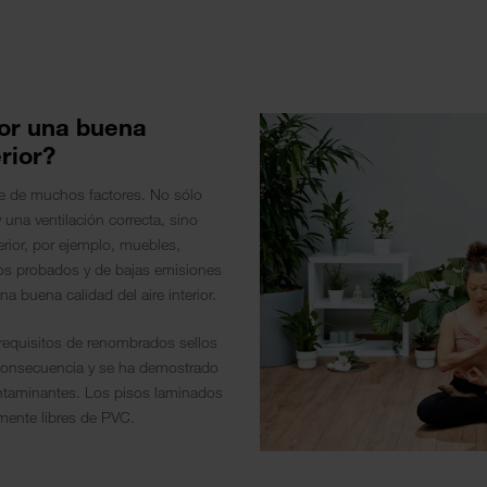
or una buena
erior?
nde de muchos factores. No sólo
 una ventilación correcta, sino
erior, por ejemplo, muebles,
ctos probados y de bajas emisiones
a buena calidad del aire interior.
requisitos de renombrados sellos
n consecuencia y se ha demostrado
ntaminantes. Los pisos laminados
mente libres de PVC.