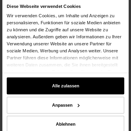
35252
Roble Chalet EG Epic Grain
Roble Castilla Zamora
Diese Webseite verwendet Cookies
K2814
Roble Castilla Zamora EG
Wir verwenden Cookies, um Inhalte und Anzeigen zu
Epic Grain
personalisieren, Funktionen für soziale Medien anbieten
zu können und die Zugriffe auf unsere Website zu
analysieren. Außerdem geben wir Informationen zu Ihrer
Verwendung unserer Website an unsere Partner für
soziale Medien, Werbung und Analysen weiter. Unsere
Partner führen diese Informationen möglicherweise mit
weiteren Daten zusammen, die Sie ihnen bereitgestellt
haben oder die sie im Rahmen Ihrer Nutzung der Dienste
gesammelt haben.
Alle zulassen
Roble Kansas Topeka
NUEVO
K2595
Roble Kansas Topeka EG
Roble Kansas Overland
Epic Grain
K2782
Roble Kansas Overland EG
Anpassen
Epic Grain
Ablehnen