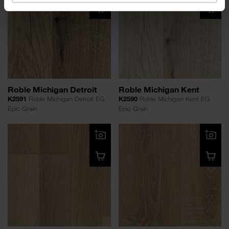
Roble Michigan Detroit
Roble Michigan Kent
K2591
Roble Michigan Detroit EG
K2590
Roble Michigan Kent EG
Epic Grain
Epic Grain