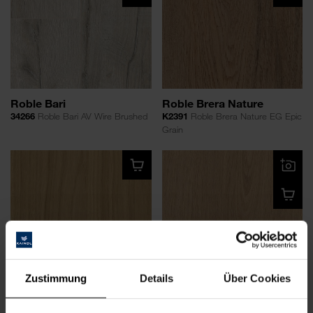
Roble Bari
Roble Brera Nature
34266
Roble Bari AV Wire Brushed
K2391
Roble Brera Nature EG Epic
Grain
Zustimmung
Details
Über Cookies
Roble Chalet
NUEVO