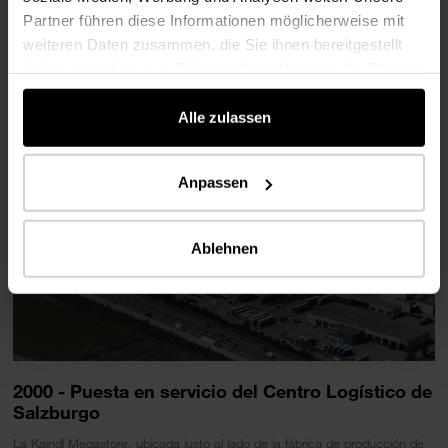
que representó una inversión total de 88 millones de euros en el terreno
Partner führen diese Informationen möglicherweise mit
propiedad de la empresa en Salzburgo.
weiteren Daten zusammen, die Sie ihnen bereitgestellt
haben oder die sie im Rahmen Ihrer Nutzung der Dienste
gesammelt haben.
Alle zulassen
Anpassen
Ablehnen
2000 - Puesta en servicio del Centro Logístico de
Salzburgo
La Kaindl Megastore, ubicada justo al lado de la fábrica de producción de