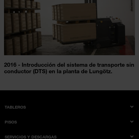
2016 - Introducción del sistema de transporte sin
conductor (DTS) en la planta de Lungötz.
TABLEROS
Tableros revestidos de melamina
PISOS
Laminados
AQUA PRO WOOD
Tableros laminados multiadheridos
SERVICIOS Y DESCARGAS