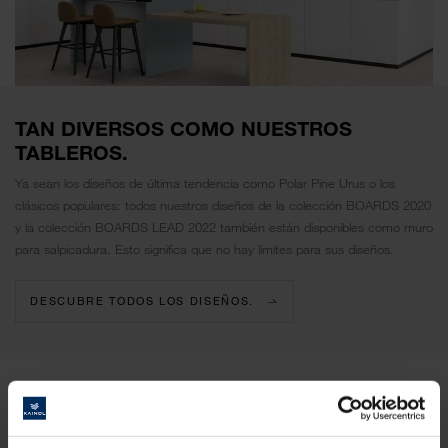
TAN DIVERSOS COMO NUESTROS
TABLEROS.
Ya sean los diseños de última tendencia como Polar Pine Urus o los
clásicos populares: todos nuestros diseños de la colección BOARDS 2020
y la colección BOARDS LEAD 2022 también están disponibles como muro
para salpicadura. Esto significa que no hay límites para sus diseños.
DESCUBRE TODOS LOS DISEÑOS.