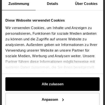
Zustimmung
Details
Über Cookies
Diese Webseite verwendet Cookies
Wir verwenden Cookies, um Inhalte und Anzeigen zu
personalisieren, Funktionen für soziale Medien anbieten
zu können und die Zugriffe auf unsere Website zu
analysieren. Außerdem geben wir Informationen zu Ihrer
Verwendung unserer Website an unsere Partner für
soziale Medien, Werbung und Analysen weiter. Unsere
Partner führen diese Informationen möglicherweise mit
weiteren Daten zusammen, die Sie ihnen bereitgestellt
El protector ideal para muro de salpicaduras en
haben oder die sie im Rahmen Ihrer Nutzung der Dienste
la cocina.
gesammelt haben.
Ya sea para el mismo diseño o un gran contraste, un muro protector de
Alle zulassen
salpicadura en la cocina es visualmente atractivo, especialmente en
comparación con las paredes traseras de cerámicas o vidriadas. Los
muros para salpicadura en la cocina aportan algunas ventajas prácticas:
Anpassen