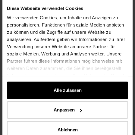
Para la entrada y el área de atención al cliente del Raiffeisenbank
Hermagor se utilizaron tableros enchapados en diseño American Cherry.
Diese Webseite verwendet Cookies
Wir verwenden Cookies, um Inhalte und Anzeigen zu
REFERENCIA
personalisieren, Funktionen für soziale Medien anbieten
zu können und die Zugriffe auf unsere Website zu
analysieren. Außerdem geben wir Informationen zu Ihrer
Verwendung unserer Website an unsere Partner für
soziale Medien, Werbung und Analysen weiter. Unsere
Partner führen diese Informationen möglicherweise mit
weiteren Daten zusammen, die Sie ihnen bereitgestellt
haben oder die sie im Rahmen Ihrer Nutzung der Dienste
gesammelt haben.
Alle zulassen
Anpassen
Hotel Refugium Hochstrass
Ablehnen