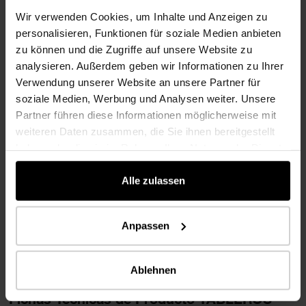
Wir verwenden Cookies, um Inhalte und Anzeigen zu
Certificado PEFC
personalisieren, Funktionen für soziale Medien anbieten
en inglés
zu können und die Zugriffe auf unsere Website zu
3 MB
analysieren. Außerdem geben wir Informationen zu Ihrer
Verwendung unserer Website an unsere Partner für
soziale Medien, Werbung und Analysen weiter. Unsere
Certificado FSC®
Partner führen diese Informationen möglicherweise mit
weiteren Daten zusammen, die Sie ihnen bereitgestellt
in inglés
haben oder die sie im Rahmen Ihrer Nutzung der Dienste
3 MB
gesammelt haben.
Alle zulassen
Autodeclaración de compuestos de materiales y sust
en inglés
Anpassen
94 KB
Ablehnen
Fichas Técnicas de Producto TABLEROS