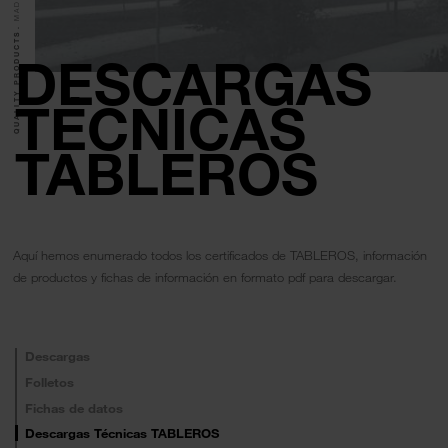
QUALITY PRODUCTS.
DESCARGAS
TÉCNICAS
TABLEROS
Aquí hemos enumerado todos los certificados de TABLEROS, información
de productos y fichas de información en formato pdf para descargar.
Descargas
Folletos
Fichas de datos
Descargas Técnicas TABLEROS