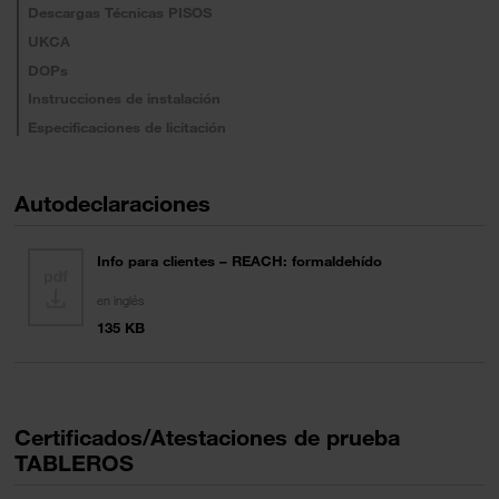
Descargas Técnicas PISOS
UKCA
DOPs
Instrucciones de instalación
Especificaciones de licitación
Autodeclaraciones
Info para clientes – REACH: formaldehído
en inglés
135 KB
Certificados/Atestaciones de prueba
TABLEROS