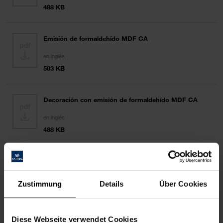
488 KB
Emisión de formaldehído MDF CA
en inglés
503 KB
Decoración con emisión de formaldehído MDF CA
en inglés
488 KB
Determinación propiedades antibacterianas
de las superficies
Zustimmung
Details
Über Cookies
en inglés
1 MB
Diese Webseite verwendet Cookies