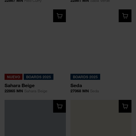
22867 MN
Red Curry
22861 MN
Saba Verde
NUEVO
BOARDS 2025
BOARDS 2025
Sahara Beige
Seda
22865 MN
Sahara Beige
27068 MN
Seda