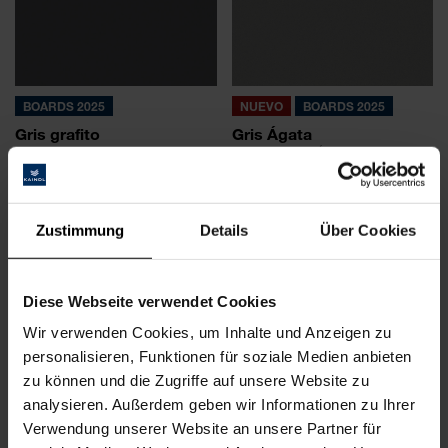
BOARDS 2025
NUEVO
BOARDS 2025
Gris grafito
Gris Ágata
2162 PE
Gris grafito
2171 MN
Gris Ágata
Zustimmung
Details
Über Cookies
Diese Webseite verwendet Cookies
Wir verwenden Cookies, um Inhalte und Anzeigen zu
personalisieren, Funktionen für soziale Medien anbieten
zu können und die Zugriffe auf unsere Website zu
analysieren. Außerdem geben wir Informationen zu Ihrer
NUEVO
BOARDS 2025
NUEVO
BOARDS 2025
Verwendung unserer Website an unsere Partner für
Jade
Magnolia