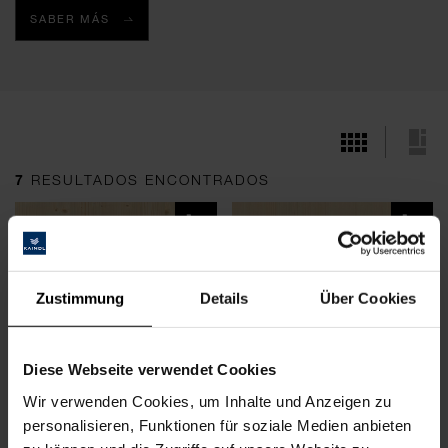
SABER MÁS
7
RESULTADOS ENCONTRADOS
Zustimmung
Details
Über Cookies
Diese Webseite verwendet Cookies
Wir verwenden Cookies, um Inhalte und Anzeigen zu
Abeto Nudoso
Abeto
personalisieren, Funktionen für soziale Medien anbieten
N
E, N, S, A, 1A, B