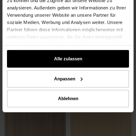
zu können und die Zugriffe auf unsere Website zu
analysieren. Außerdem geben wir Informationen zu Ihrer
Verwendung unserer Website an unsere Partner für
soziale Medien, Werbung und Analysen weiter. Unsere
Partner führen diese Informationen möglicherweise mit
weiteren Daten zusammen, die Sie ihnen bereitgestellt
haben oder die sie im Rahmen Ihrer Nutzung der Dienste
gesammelt haben.
Alle zulassen
Pino
NUEVO
BOARDS 2025
Anpassen
E, N, S, A, 1A, B
Abeto Historic
N
Ablehnen