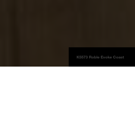
K5573 Roble Evoke Coast
Pisos
Laminado
Laminado Natural Touch
Información del Producto
Roble Evoke Coast
K5573
Roble Evoke Coast RI Evoke
nota decoración