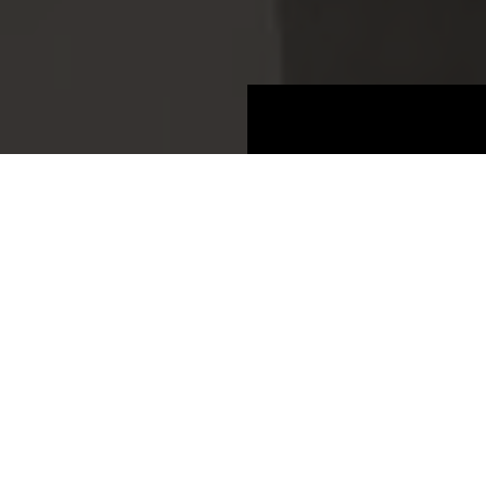
Tableros
Información del Producto
BOARDS 2025
Antracita Titan One
55800 GT
Antracita Titan One
Grupo de precios 8c
Tableros revestidos de melamina