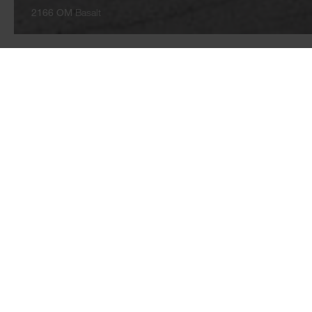
2166 OM
Basalt
TABLEROS
PISOS
Tableros revestidos de
AQUA PRO WOO
melamina
FLOORganic XP
Laminados
AQUA PRO supre
Tableros laminados
AQUA PRO selec
multiadheridos
Laminado
Antihuellas
Piso de SPC
ROCKO - Revestimiento
Accesorios