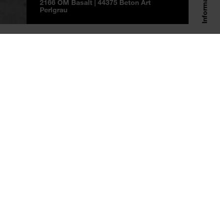
2166 OM Basalt | 44375 Beton Art
Perlgrau
RTAL DEL CLIENTE
EMPRESA
Registro
Historia
Inicio de sesión
Datos y cifras
Innovaciones
Responsabilidad
Design Center
Salzburgo
Personas en Kaindl