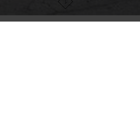
SERVICIOS Y
SUSTENTABILIDAD
PO
DESCARGAS
D
T
FAQ
me
Descargas
t
Servicio para socios
Superficies
antibacterianas
Calefacción por losa