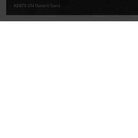
K2875 CN
Basanit Sand
TABLEROS
PISOS
Tableros revestidos de
AQUA PRO WOO
melamina
FLOORganic XP
Laminados
AQUA PRO supre
Tableros laminados
AQUA PRO selec
multiadheridos
Laminado
Antihuellas
Piso de SPC
ROCKO - Revestimiento
Accesorios