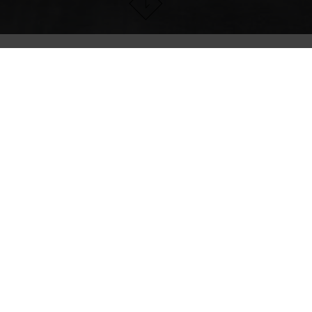
SERVICIOS Y
SUSTENTABILIDAD
PO
DESCARGAS
D
T
FAQ
me
Descargas
t
Servicio para socios
Superficies
antibacterianas
Calefacción por losa