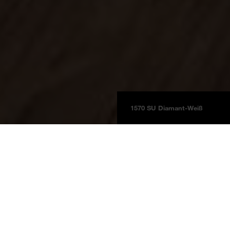
1570 SU Diamant-Weiß
Tableros
Información del Producto
BOARDS 2025
Blanco diamante