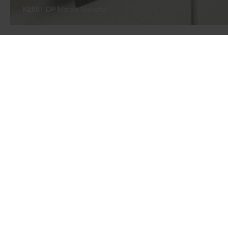
K2881 DP
Marble Makrana
TABLEROS
PISOS
Tableros revestidos de
AQUA PRO WOO
melamina
FLOORganic XP
Laminados
AQUA PRO supre
Tableros laminados
AQUA PRO selec
multiadheridos
Laminado
Antihuellas
Piso de SPC
ROCKO - Revestimiento
Accesorios