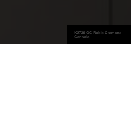
K2739 OC Roble Cremona
Cannolo
Tableros
Información del Producto
NUEVO
BOARDS 2025
Roble Cremona Cannolo
K2739 OC
Roble Cremona Cannolo
Grupo de precios 9
Tableros revestidos de melamina