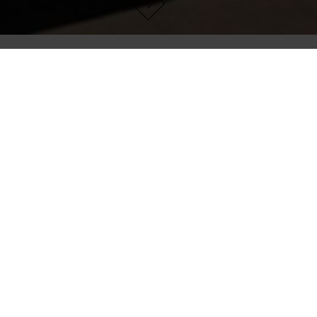
SERVICIOS Y
SUSTENTABILIDAD
PO
DESCARGAS
D
T
FAQ
me
Descargas
t
Servicio para socios
Superficies
antibacterianas
Calefacción por losa