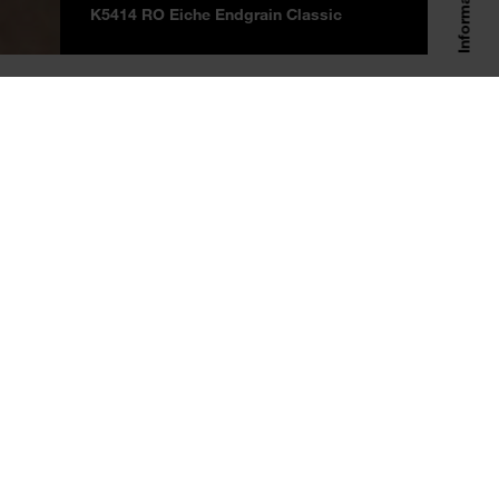
K5414 RO Eiche Endgrain Classic
RTAL DEL CLIENTE
EMPRESA
Registro
Historia
Inicio de sesión
Datos y cifras
Innovaciones
Responsabilidad
Design Center
Salzburgo
Personas en Kaindl