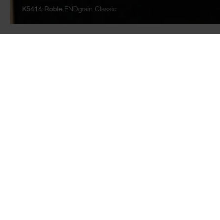
K5414 Roble
ENDgrain Classic
TABLEROS
PISOS
Tableros revestidos de
AQUA PRO WOO
melamina
FLOORganic XP
Laminados
AQUA PRO supre
Tableros laminados
AQUA PRO selec
multiadheridos
Laminado
Antihuellas
Piso de SPC
ROCKO - Revestimiento
Accesorios