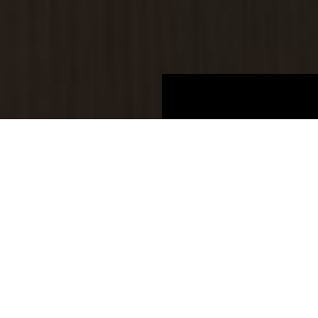
Tableros
Información del Producto
NUEVO
BOARDS 2025
Roble Summerfield Dawn
K2759 AN
Roble Summerfield Dawn
Grupo de precios 7