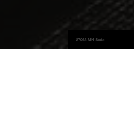
27068 MN Seda
Tableros
Información del Producto
BOARDS 2025
Seda
27068 MN
Seda
Grupo de precios 4
NCS S 1002-R