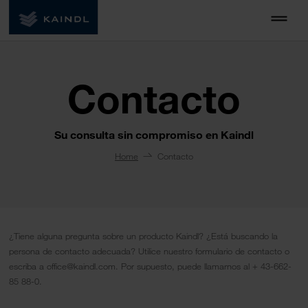
Contacto
Su consulta sin compromiso en Kaindl
Home
Contacto
¿Tiene alguna pregunta sobre un producto Kaindl? ¿Está buscando la
persona de contacto adecuada? Utilice nuestro formulario de contacto o
escriba a office@kaindl.com. Por supuesto, puede llamarnos al + 43-662-
85 88-0.