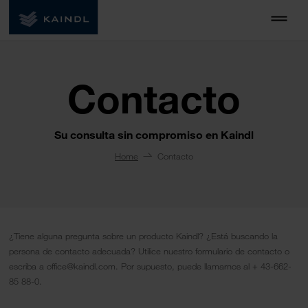
Contacto
Su consulta sin compromiso en Kaindl
Home
Contacto
¿Tiene alguna pregunta sobre un producto Kaindl? ¿Está buscando la
persona de contacto adecuada? Utilice nuestro formulario de contacto o
escriba a office@kaindl.com. Por supuesto, puede llamarnos al + 43-662-
85 88-0.