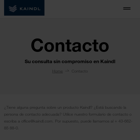
Contacto
Su consulta sin compromiso en Kaindl
Home
Contacto
¿Tiene alguna pregunta sobre un producto Kaindl? ¿Está buscando la
persona de contacto adecuada? Utilice nuestro formulario de contacto o
escriba a office@kaindl.com. Por supuesto, puede llamarnos al + 43-662-
85 88-0.