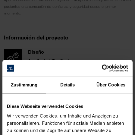
pacientes una sensación de confianza y seguridad desde el primer
momento.
Información del proyecto
Diseño
Arquitecto / Planificador
:
Oer Inneneinrichtungs- und Ladenbau GmbH
Essener Strasse 11
D-49456 Bakum
Zustimmung
Details
Über Cookies
https://www.oer.de/
Design:
PRAXISRAUM konzeptdesign, Claudia Micsek
Diese Webseite verwendet Cookies
Meisengasse 3
Wir verwenden Cookies, um Inhalte und Anzeigen zu
D-21365 Adendorf bei Lüneburg
personalisieren, Funktionen für soziale Medien anbieten
https://praxisraum-konzept.de/
zu können und die Zugriffe auf unsere Website zu