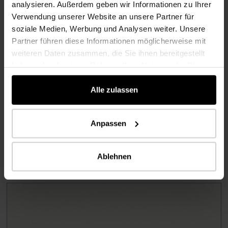
analysieren. Außerdem geben wir Informationen zu Ihrer
Área de uso
Verwendung unserer Website an unsere Partner für
Frente del mostradores
soziale Medien, Werbung und Analysen weiter. Unsere
Partner führen diese Informationen möglicherweise mit
weiteren Daten zusammen, die Sie ihnen bereitgestellt
Implementación
haben oder die sie im Rahmen Ihrer Nutzung der Dienste
2025
gesammelt haben.
Alle zulassen
Lugar
Hanóver, Alemania
Anpassen
Ablehnen
Productos usados