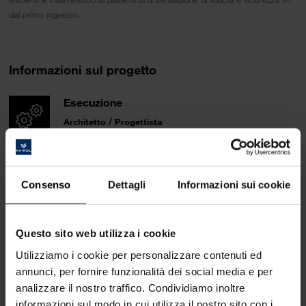
dal primo ingresso.
Informazioni sul progetto
Esecuzione
Architetto / Progettista
:
Oer Inneneinrichtungs- und Ladenbau GmbH
Essener Strasse 11
D-49456 Bakum
https://www.oer.de/
Consenso
Dettagli
Informazioni sui cookie
Design:
PRAXISRAUM konzeptdesign, Claudia Micsek
Questo sito web utilizza i cookie
Meisengasse 3
Utilizziamo i cookie per personalizzare contenuti ed
D-21365 Adendorf bei Lüneburg
https://praxisraum-konzept.de/
annunci, per fornire funzionalità dei social media e per
analizzare il nostro traffico. Condividiamo inoltre
informazioni sul modo in cui utilizza il nostro sito con i
Area di utilizzo