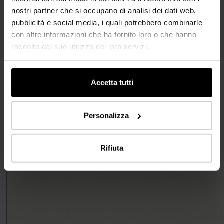
nostri partner che si occupano di analisi dei dati web,
Banconi
pubblicità e social media, i quali potrebbero combinarle
con altre informazioni che ha fornito loro o che hanno
Realizzazione
raccolto dal suo utilizzo dei loro servizi.
2025
Accetta tutti
Località
Hannover, Germania
Personalizza
Prodotti usato
Rifiuta