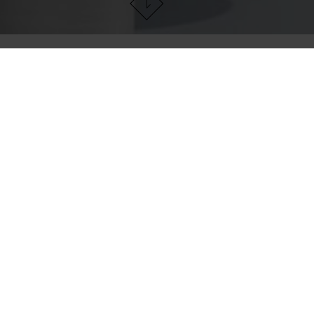
SERVICIOS Y
SUSTENTABILIDAD
PO
DESCARGAS
D
T
FAQ
me
Descargas
t
Servicio para socios
Superficies
antibacterianas
Calefacción por losa