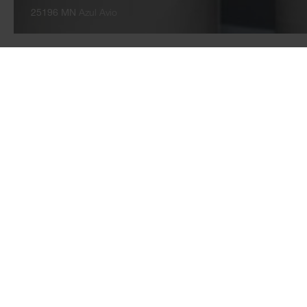
25196 MN
Azul Avio
TABLEROS
PISOS
Tableros revestidos de
AQUA PRO WOO
melamina
FLOORganic XP
Laminados
AQUA PRO supre
Tableros laminados
AQUA PRO selec
multiadheridos
Laminado
Antihuellas
Piso de SPC
ROCKO - Revestimiento
Accesorios