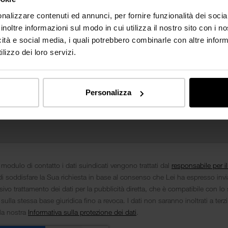
nalizzare contenuti ed annunci, per fornire funzionalità dei socia
inoltre informazioni sul modo in cui utilizza il nostro sito con i 
icità e social media, i quali potrebbero combinarle con altre inform
lizzo dei loro servizi.
Personalizza
 modulo di contatto i dati suindicati vengono trattati dal
responsabile per i
i soddisfare la Sua richiesta in base al consenso che Lei ha espresso inv
ivo trattamento dei dati per la pubblicità diretta, che è compatibile con lo 
 sulla stessa base giuridica fino a revoca. I dati non saranno inoltrati a terz
lla nostra
Informativa sulla protezione dei dati
.