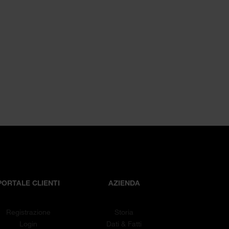
PORTALE CLIENTI
AZIENDA
Registrazione
Storia
Login
Dati & Fatti