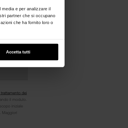
l media e per analizzare il
nostri partner che si occupano
azioni che ha fornito loro o
Accetta tutti
l trattamento dei
iando il modulo.
scopo iniziale
i. Maggiori