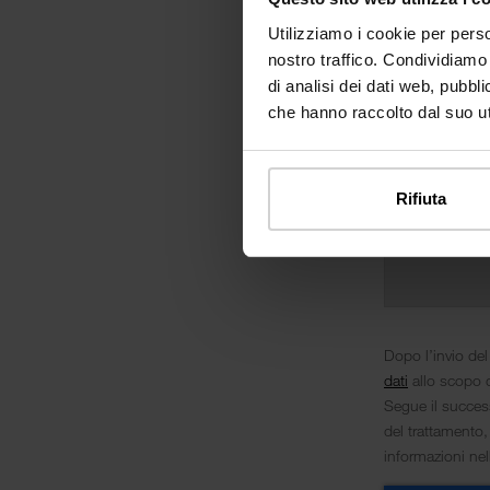
Utilizziamo i cookie per perso
nostro traffico. Condividiamo 
di analisi dei dati web, pubbl
che hanno raccolto dal suo uti
Rifiuta
Dopo l’invio del
dati
allo scopo d
Segue il success
del trattamento,
informazioni ne