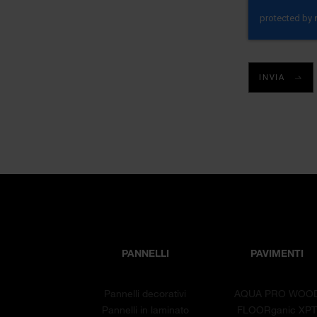
INVIA
PANNELLI
PAVIMENTI
Pannelli decorativi
AQUA PRO WOO
Pannelli in laminato
FLOORganic XP