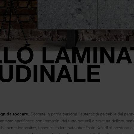
LO LAMINA
UDINALE
ign da toccare.
Scoprite in prima persona l’autenticità palpabile dei panne
aminato stratificato: con immagini del tutto naturali e strutture delle superfi
ibilmente innovative, i pannelli in laminato stratificato Kaindl si prestano a 