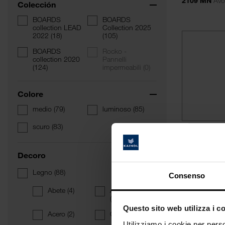
2109 MN
Avo
Colección
BOARDS
BOARDS
collection LEAD
Collection 2025
2022
(18)
(105)
BOARDS
Rocko -
collection 2020
Pannelli
(124)
impermeabili
(0)
Colore
medio
(79)
luminoso
(85)
scuro
(83)
BOARDS 202
Bianco C
Decoro
27018 MN
Bia
Legno
(88)
Consenso
Abete
(4)
Abete Rosso
(3)
Questo sito web utilizza i c
Acero
(2)
Ciliegia
(1)
Utilizziamo i cookie per perso