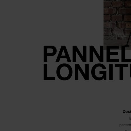
PANNEL
LONGIT
Des
l
percett