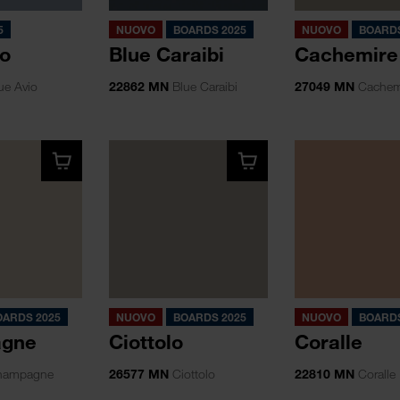
5
NUOVO
BOARDS 2025
NUOVO
BOARDS
io
Blue Caraibi
Cachemire
ue Avio
22862 MN
Blue Caraibi
27049 MN
Cachem
OARDS 2025
NUOVO
BOARDS 2025
NUOVO
BOARDS
gne
Ciottolo
Coralle
ampagne
26577 MN
Ciottolo
22810 MN
Coralle