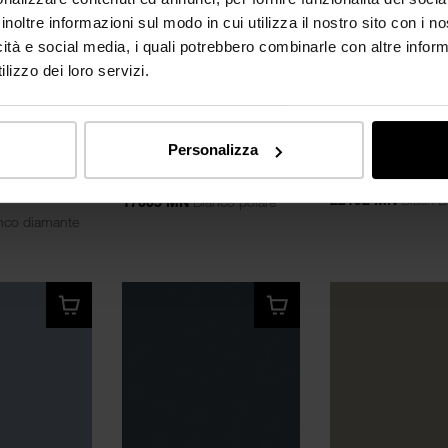
inoltre informazioni sul modo in cui utilizza il nostro sito con i 
icità e social media, i quali potrebbero combinarle con altre inform
lizzo dei loro servizi.
BOARDS 2025
5
NUOVO
BOARDS 2025
Personalizza
Black Blue
Bianco polare
te
22192 MN
Black B
17005 MN
Bianco polare
nco diamante