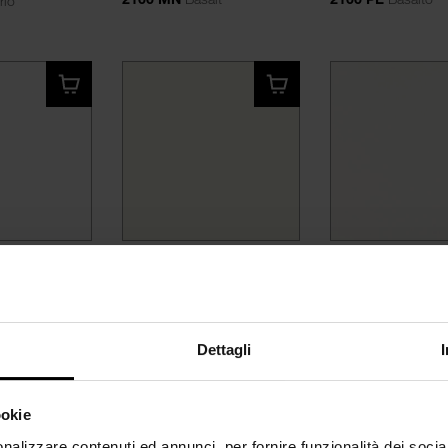
rio
5
BOARDS 2025
BOARDS 2025
ristallo
Bianco RAL 9010
Bianco RAL
nco Cristallo
1101 MN
Bianco RAL 9010
1101 PE
Bianco R
Dettagli
ookie
nalizzare contenuti ed annunci, per fornire funzionalità dei socia