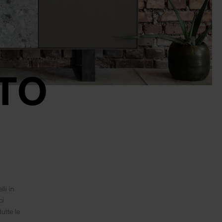
TO
lli in
ci
tutte le