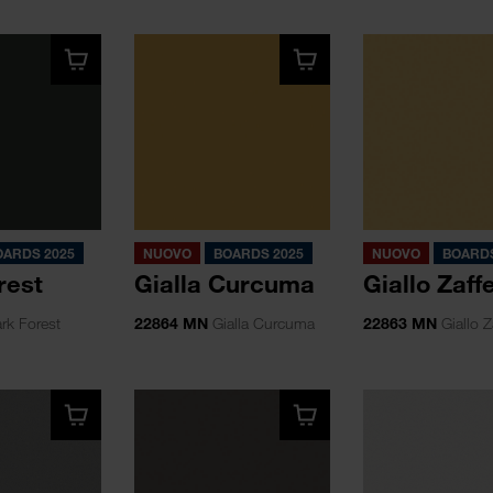
OARDS 2025
NUOVO
BOARDS 2025
NUOVO
BOARDS
rest
Gialla Curcuma
Giallo Zaff
rk Forest
22864 MN
Gialla Curcuma
22863 MN
Giallo Z