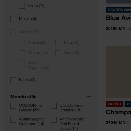
Pietra
(16)
BOARDS 202
Blue Av
Metallo
(9)
25196 MN
Bl
Organic
(0)
Ardesia
(0)
Beige
(0)
Marrone
(0)
Verde
(0)
Verde
Organico
(0)
Fabric
(3)
Mondo stile
NUOVO
B
COLOURline
COLOURline
Classic
(66)
Creative
(16)
Champa
Antifingerprint
Antifingerprint
27045 MN
Ch
Optiboard
(14)
Opti Faced
Board
(14)