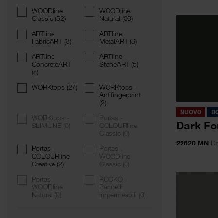
WOODline
WOODline
Classic
(52)
Natural
(30)
ARTline
ARTline
FabricART
(3)
MetalART
(8)
ARTline
ARTline
ConcreteART
StoneART
(5)
(8)
WORKtops
(27)
WORKtops -
Antifingerprint
(2)
NUOVO
B
WORKtops -
Portas -
Dark Fo
SLIMLINE
(0)
COLOURline
Classic
(0)
22620 MN
Da
Portas -
Portas -
COLOURline
WOODline
Creative
(2)
Classic
(0)
Portas -
ROCKO -
WOODline
Pannelli
Natural
(0)
impermeabili
(0)