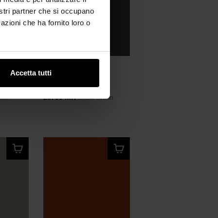
nostri partner che si occupano
azioni che ha fornito loro o
BOARDS 2025
Accetta tutti
Black Green
lue
25735 MN
Black Green