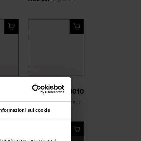
BOARDS 2025
 9010
Bianco RAL 9010
AL 9010
1101 SM
Bianco RAL 9010
Informazioni sui cookie
l media e per analizzare il