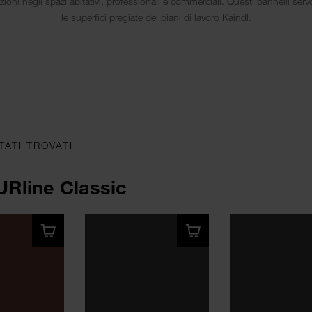
zioni negli spazi abitativi, professionali e commerciali. Questi pannelli ser
le superfici pregiate dei piani di lavoro Kaindl.
TATI TROVATI
Rline Classic