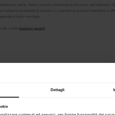
rotezione salute. Volete crescere ulteriormente all’interno dell’azienda? 
o attraenti possibilità di carriera. Lo scambio di posizioni lavorative vi offre
aziende a livello mondiale.
a alle nostre
posizioni vacanti
.
Dettagli
94 %
ookie
ria
Percentuale die esportazione nel mondo
nalizzare contenuti ed annunci, per fornire funzionalità dei socia