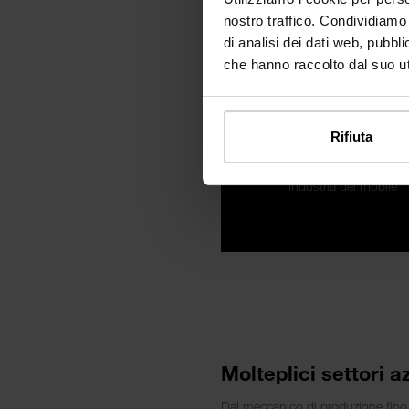
nostro traffico. Condividiamo 
di analisi dei dati web, pubbl
che hanno raccolto dal suo uti
35 %
Rifiuta
Industria del mobile
Molteplici settori a
Dal meccanico di produzione fino a