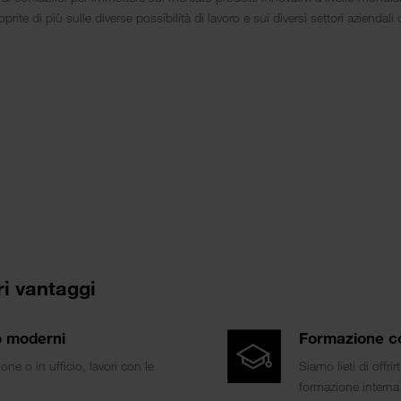
prite di più sulle diverse possibilità di lavoro e sui diversi settori aziendali 
ri vantaggi
o moderni
Formazione c
ione o in ufficio, lavori con le
Siamo lieti di offrir
formazione interna