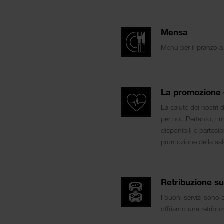
Mensa
Menu per il pranzo a 
La promozione d
La salute dei nostri
per noi. Pertanto, i 
disponibili e parteci
promozione della sal
Retribuzione su
I buoni servizi sono
offriamo una retribuz