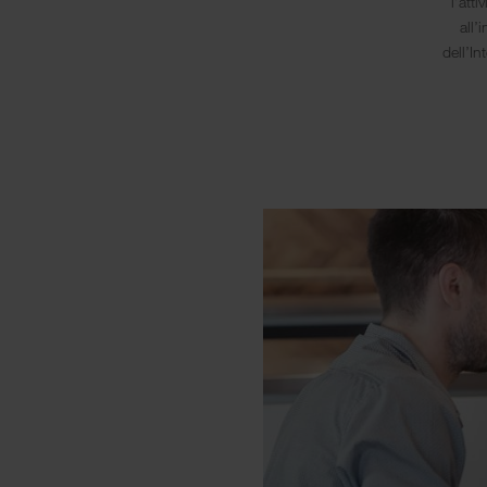
l’att
all’
dell’I