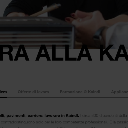
RA ALLA K
iera
Offerte di lavoro
Formazione @ Kaindl
Applicaz
li, pavimenti, carriere: lavorare in Kaindl.
I circa 800 dipendenti della
 contraddistinguono solo per le loro competenze professionali. È la passi