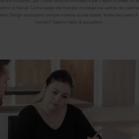
ività che svolgono, per i nostri prodotti innovativi e per il legno a creare un 
interno di Kaindl. Come leader del mercato mondiale nel settore dei pavime
nterior Design esploriamo sempre insieme nuove strade. Volete fare parte di
mondo? Saremo felici di accogliervi.