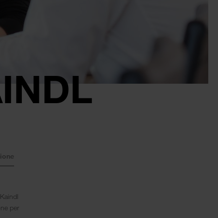
AINDL
ione
 Kaindl
one per