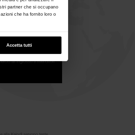
nostri partner che si occupano
azioni che ha fornito loro o
30 %
Accetta tutti
cio all'ingrosso e rivenditori
e alla Kaindl servono teste