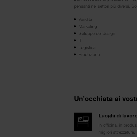
pensanti nei settori più diversi. Sco
Vendita
Marketing
Sviluppo del design
IT
Logistica
Produzione
Un’occhiata ai vost
Luoghi di lavor
In officina, in produz
migliori attrezzature.