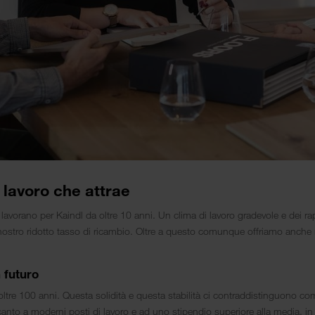
i lavoro che attrae
 lavorano per Kaindl da oltre 10 anni. Un clima di lavoro gradevole e dei rapp
ostro ridotto tasso di ricambio. Oltre a questo comunque offriamo anche 
 futuro
ltre 100 anni. Questa solidità e questa stabilità ci contraddistinguono co
anto a moderni posti di lavoro e ad uno stipendio superiore alla media, in 