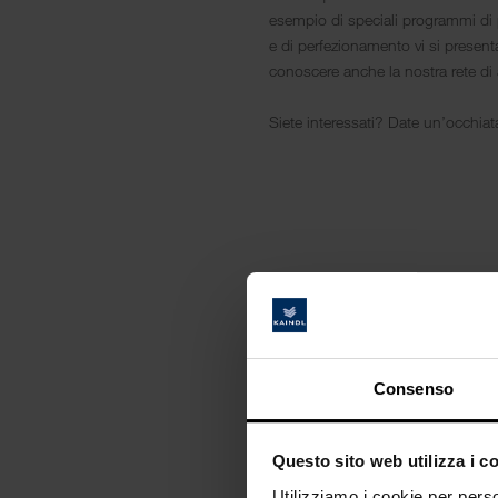
esempio di speciali programmi di p
e di perfezionamento vi si presentan
conoscere anche la nostra rete di 
Siete interessati? Date un’occhiat
Kaindl in cifre
Consenso
2
Questo sito web utilizza i c
Sedi a Salisburgo, in Aust
Utilizziamo i cookie per perso