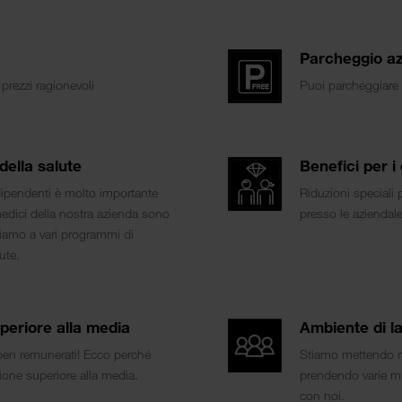
Parcheggio az
prezzi ragionevoli
Puoi parcheggiare 
ella salute
Benefici per i
 dipendenti è molto importante
Riduzioni speciali 
medici della nostra azienda sono
presso le aziendale
piamo a vari programmi di
ute.
periore alla media
Ambiente di la
 ben remunerati! Ecco perché
Stiamo mettendo m
ione superiore alla media.
prendendo varie mis
con noi.