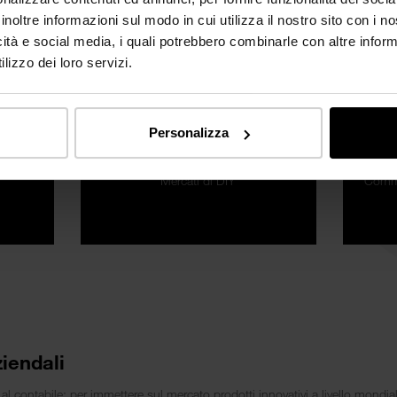
inoltre informazioni sul modo in cui utilizza il nostro sito con i 
icità e social media, i quali potrebbero combinarle con altre inform
lizzo dei loro servizi.
35 %
Personalizza
Mercati di DIY
Commer
ziendali
l contabile: per immettere sul mercato prodotti innovativi a livello mondial