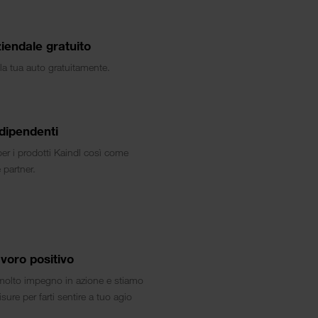
iendale gratuito
la tua auto gratuitamente.
 dipendenti
per i prodotti Kaindl così come
 partner.
voro positivo
olto impegno in azione e stiamo
ure per farti sentire a tuo agio