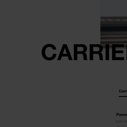
CARRIE
Carr
Pannel
non si