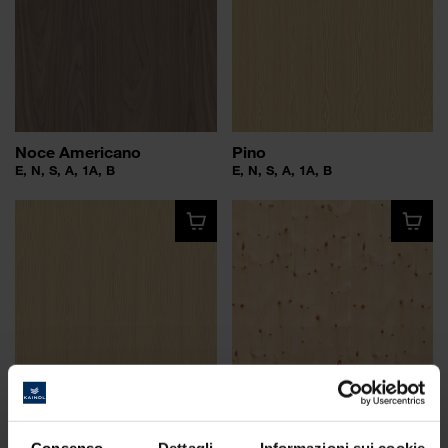
Noce Americano
Pino
E, N, S, A, 1A, B
E, N, S, A, 1A, B
Abete Bianco
Cembro
E, N, S, A, 1A, B
N
Consenso
Dettagli
Informazioni sui cookie