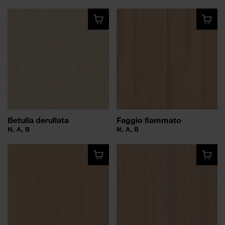
Betulla derullata
Faggio fiammato
N, A, B
N, A, B