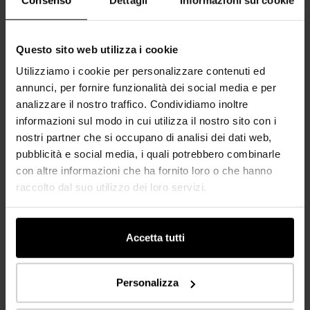
Questo sito web utilizza i cookie
Utilizziamo i cookie per personalizzare contenuti ed
annunci, per fornire funzionalità dei social media e per
analizzare il nostro traffico. Condividiamo inoltre
informazioni sul modo in cui utilizza il nostro sito con i
nostri partner che si occupano di analisi dei dati web,
pubblicità e social media, i quali potrebbero combinarle
Abete Rosso
Abete Rosso Con Nodi
con altre informazioni che ha fornito loro o che hanno
E, N, S, A, 1A, B
N
raccolto dal suo utilizzo dei loro servizi.
Accetta tutti
Personalizza