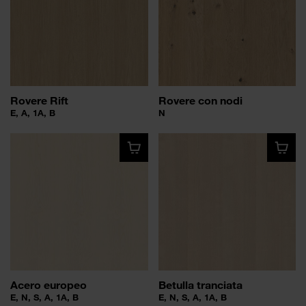
Rovere Rift
Rovere con nodi
E, A, 1A, B
N
Acero europeo
Betulla tranciata
E, N, S, A, 1A, B
E, N, S, A, 1A, B