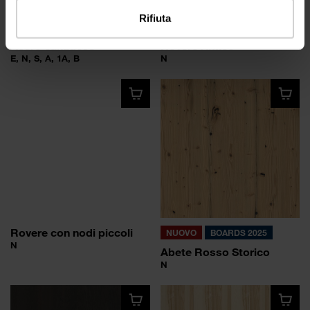
Rifiuta
Acero canadese
Rovere Antico
E, N, S, A, 1A, B
N
Rovere con nodi piccoli
NUOVO
BOARDS 2025
N
Abete Rosso Storico
N