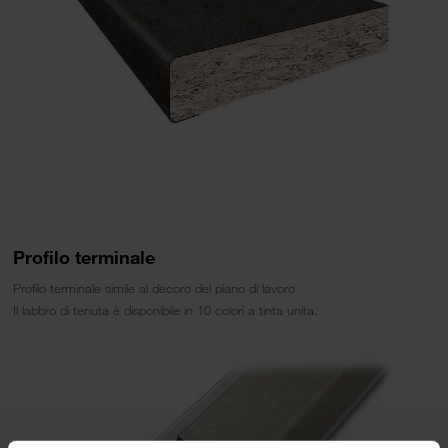
Profilo terminale
Profilo terminale simile al decoro del piano di lavoro
Il labbro di tenuta è disponibile in 10 colori a tinta unita.