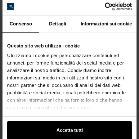
Consenso
Dettagli
Informazioni sui cookie
Questo sito web utilizza i cookie
Utilizziamo i cookie per personalizzare contenuti ed
annunci, per fornire funzionalità dei social media e per
analizzare il nostro traffico. Condividiamo inoltre
Profilo terminale accessori
informazioni sul modo in cui utilizza il nostro sito con i
Il set di accessori è disponibile in 10 colori a tinta unita e si abbina al labbro
nostri partner che si occupano di analisi dei dati web,
di tenuta.
pubblicità e social media, i quali potrebbero combinarle
con altre informazioni che ha fornito loro o che hanno
Contenuto:
raccolto dal suo utilizzo dei loro servizi.
2 angolo interno
1 angolo externo
Accetta tutti
per 1 cappuccio di chiusura a sinistra + a destra